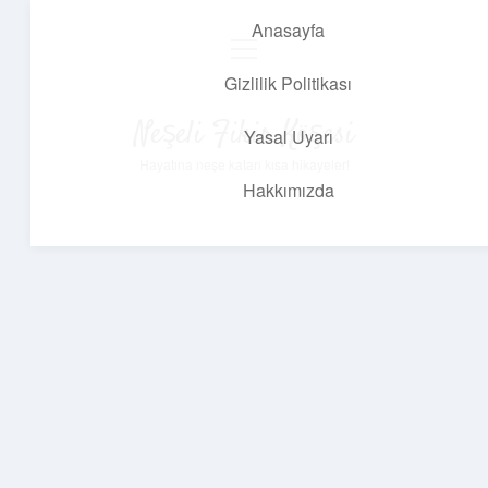
Anasayfa
menüyü
aç
Gizlilik Politikası
Neşeli Fikir Köşesi
Yasal Uyarı
Hayatına neşe katan kısa hikayeler!
Hakkımızda