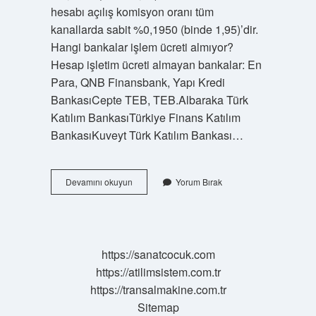
hesabı açılış komisyon oranı tüm
kanallarda sabit %0,1950 (binde 1,95)’dir.
Hangi bankalar işlem ücreti almıyor?
Hesap işletim ücreti almayan bankalar: En
Para, QNB Finansbank, Yapı Kredi
BankasıCepte TEB, TEB.Albaraka Türk
Katılım BankasıTürkiye Finans Katılım
BankasıKuveyt Türk Katılım Bankası…
Garanti
Devamını okuyun
Yorum Bırak
Işlem
Ücreti
Alıyor
Mu
https://sanatcocuk.com
https://atilimsistem.com.tr
https://transalmakine.com.tr
Sitemap