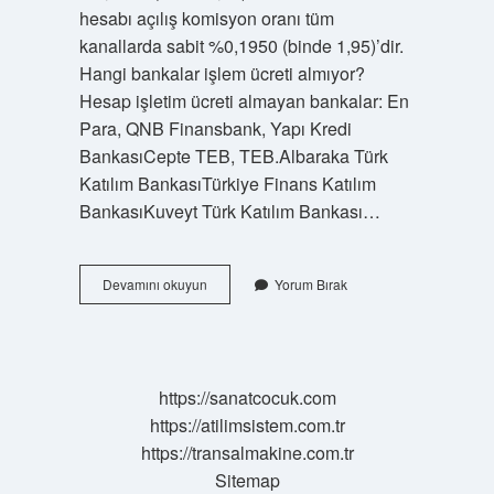
hesabı açılış komisyon oranı tüm
kanallarda sabit %0,1950 (binde 1,95)’dir.
Hangi bankalar işlem ücreti almıyor?
Hesap işletim ücreti almayan bankalar: En
Para, QNB Finansbank, Yapı Kredi
BankasıCepte TEB, TEB.Albaraka Türk
Katılım BankasıTürkiye Finans Katılım
BankasıKuveyt Türk Katılım Bankası…
Garanti
Devamını okuyun
Yorum Bırak
Işlem
Ücreti
Alıyor
Mu
https://sanatcocuk.com
https://atilimsistem.com.tr
https://transalmakine.com.tr
Sitemap