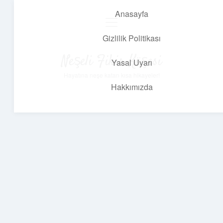
Anasayfa
menüyü
aç
Gizlilik Politikası
Neşeli Fikir Köşesi
Yasal Uyarı
Hayatına neşe katan kısa hikayeler!
Hakkımızda