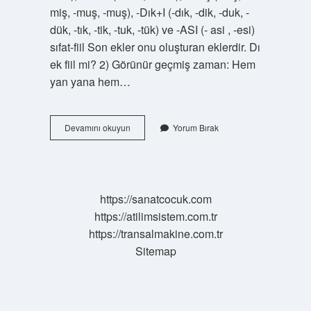
miş, -muş, -muş), -Dık+I (-dık, -dik, -duk, -
dük, -tık, -tik, -tuk, -tük) ve -ASI (- asi , -esi)
sıfat-fiil Son ekler onu oluşturan eklerdir. Dı
ek fiil mi? 2) Görünür geçmiş zaman: Hem
yan yana hem…
Dı
Devamını okuyun
Yorum Bırak
Ne
Fiili
https://sanatcocuk.com
https://atilimsistem.com.tr
https://transalmakine.com.tr
Sitemap