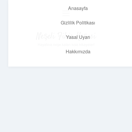
Anasayfa
menüyü
aç
Gizlilik Politikası
Neşeli Fikir Köşesi
Yasal Uyarı
Hayatına neşe katan kısa hikayeler!
Hakkımızda