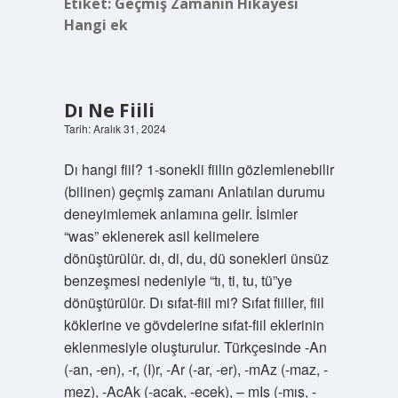
Etiket:
Geçmiş Zamanın Hikayesi
Hangi ek
Dı Ne Fiili
Tarih: Aralık 31, 2024
Dı hangi fiil? 1-sonekli fiilin gözlemlenebilir
(bilinen) geçmiş zamanı Anlatılan durumu
deneyimlemek anlamına gelir. İsimler
“was” eklenerek asil kelimelere
dönüştürülür. dı, di, du, dü sonekleri ünsüz
benzeşmesi nedeniyle “tı, ti, tu, tü”ye
dönüştürülür. Dı sıfat-fiil mi? Sıfat fiiller, fiil
köklerine ve gövdelerine sıfat-fiil eklerinin
eklenmesiyle oluşturulur. Türkçesinde -An
(-an, -en), -r, (I)r, -Ar (-ar, -er), -mAz (-maz, -
mez), -AcAk (-acak, -ecek), – mIş (-mış, -