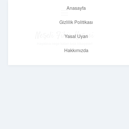
Anasayfa
menüyü
aç
Gizlilik Politikası
Neşeli Fikir Köşesi
Yasal Uyarı
Hayatına neşe katan kısa hikayeler!
Hakkımızda