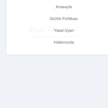
Anasayfa
menüyü
aç
Gizlilik Politikası
Neşeli Fikir Köşesi
Yasal Uyarı
Hayatına neşe katan kısa hikayeler!
Hakkımızda