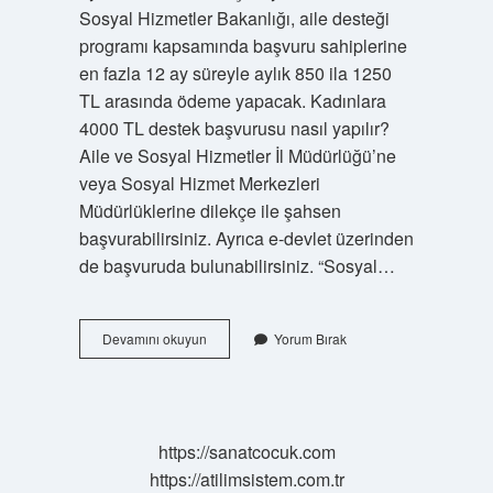
Sosyal Hizmetler Bakanlığı, aile desteği
programı kapsamında başvuru sahiplerine
en fazla 12 ay süreyle aylık 850 ila 1250
TL arasında ödeme yapacak. Kadınlara
4000 TL destek başvurusu nasıl yapılır?
Aile ve Sosyal Hizmetler İl Müdürlüğü’ne
veya Sosyal Hizmet Merkezleri
Müdürlüklerine dilekçe ile şahsen
başvurabilirsiniz. Ayrıca e-devlet üzerinden
de başvuruda bulunabilirsiniz. “Sosyal…
15
Devamını okuyun
Yorum Bırak
Bin
Tl
Sosyal
Yardım
Başvurusu
https://sanatcocuk.com
Nasıl
https://atilimsistem.com.tr
Yapılır