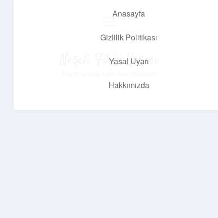
Anasayfa
menüyü
aç
Gizlilik Politikası
Neşeli Fikir Köşesi
Yasal Uyarı
Hayatına neşe katan kısa hikayeler!
Hakkımızda