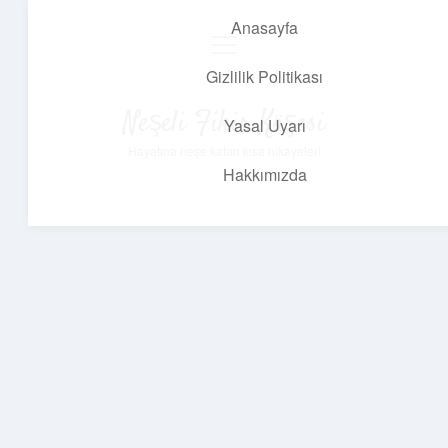
Anasayfa
menüyü
aç
Gizlilik Politikası
Neşeli Fikir Köşesi
Yasal Uyarı
Hayatına neşe katan kısa hikayeler!
Hakkımızda