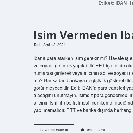
Etiket:
IBAN il
Isim Vermeden Iba
Tarih: Aralık 3, 2024
İbana para atarken isim gerekir mi? Havale işl
ve soyadı girilerek yapılabilir. EFT işlemi de a
numarası girilerek veya alıcının adı ve soyadı il
mu? Bankadan bankaya değişiklik gösterebilir an
görünmeyecektir. Edit: IBAN’a para transferi ya
alacağını unutmayın. İsimsiz para gönderilebili
alıcının isminin belirtilmesi mümkün olmadığın
yapılmamalıdır. PTT ve banka dışında herhang
Isim
Devamını okuyun
Yorum Bırak