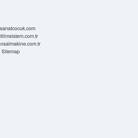
//sanatcocuk.com
atilimsistem.com.tr
transalmakine.com.tr
Sitemap