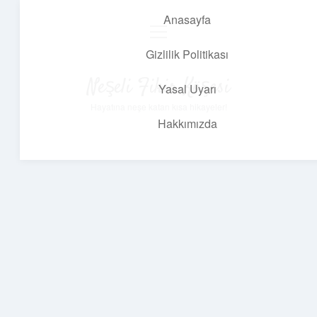
Anasayfa
menüyü
aç
Gizlilik Politikası
Neşeli Fikir Köşesi
Yasal Uyarı
Hayatına neşe katan kısa hikayeler!
Hakkımızda