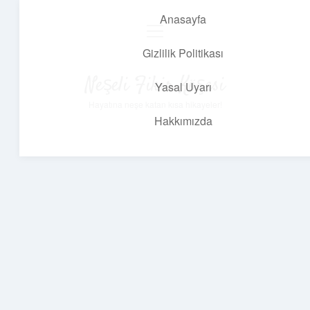
Anasayfa
menüyü
aç
Gizlilik Politikası
Neşeli Fikir Köşesi
Yasal Uyarı
Hayatına neşe katan kısa hikayeler!
Hakkımızda