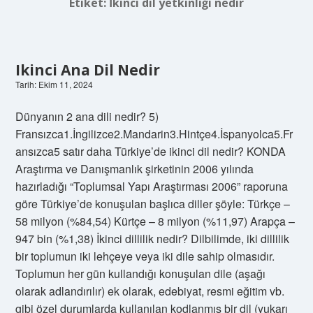
Etiket:
İkinci dil yetkinliği nedir
Ikinci Ana Dil Nedir
Tarih: Ekim 11, 2024
Dünyanın 2 ana dili nedir? 5)
Fransızca1.İngilizce2.Mandarin3.Hintçe4.İspanyolca5.Fr
ansızca5 satır daha Türkiye’de ikinci dil nedir? KONDA
Araştırma ve Danışmanlık şirketinin 2006 yılında
hazırladığı “Toplumsal Yapı Araştırması 2006” raporuna
göre Türkiye’de konuşulan başlıca diller şöyle: Türkçe –
58 milyon (%84,54) Kürtçe – 8 milyon (%11,97) Arapça –
947 bin (%1,38) İkinci dillilik nedir? Dilbilimde, iki dillilik
bir toplumun iki lehçeye veya iki dile sahip olmasıdır.
Toplumun her gün kullandığı konuşulan dile (aşağı
olarak adlandırılır) ek olarak, edebiyat, resmi eğitim vb.
gibi özel durumlarda kullanılan kodlanmış bir dil (yukarı