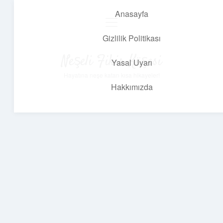
Anasayfa
menüyü
aç
Gizlilik Politikası
Neşeli Fikir Köşesi
Yasal Uyarı
Hayatına neşe katan kısa hikayeler!
Hakkımızda