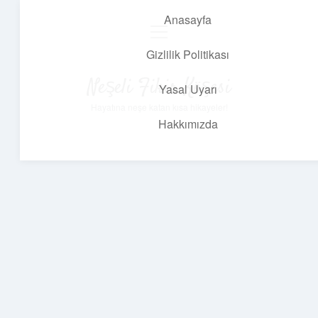
Anasayfa
menüyü
aç
Gizlilik Politikası
Neşeli Fikir Köşesi
Yasal Uyarı
Hayatına neşe katan kısa hikayeler!
Hakkımızda