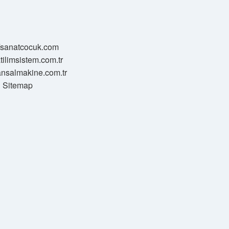
//sanatcocuk.com
atilimsistem.com.tr
transalmakine.com.tr
Sitemap