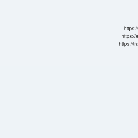
Kaymakamı
Selçuk
Köksal
Nereli
https:
https://
https://