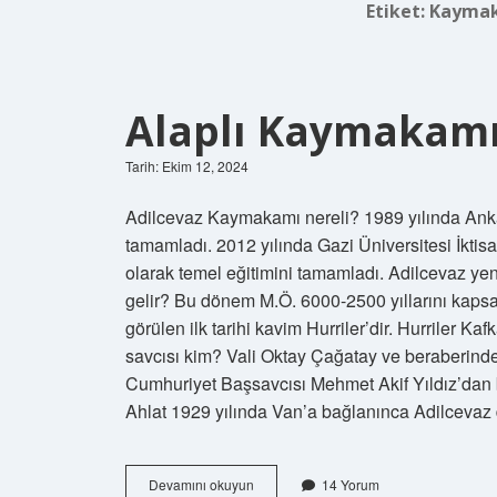
Etiket:
Kaymak
Alaplı Kaymakamı
Tarih: Ekim 12, 2024
Adilcevaz Kaymakamı nereli? 1989 yılında Anka
tamamladı. 2012 yılında Gazi Üniversitesi İktisa
olarak temel eğitimini tamamladı. Adilcevaz y
gelir? Bu dönem M.Ö. 6000-2500 yıllarını kap
görülen ilk tarihi kavim Hurriler’dir. Hurriler K
savcısı kim? Vali Oktay Çağatay ve beraberindek
Cumhuriyet Başsavcısı Mehmet Akif Yıldız’dan b
Ahlat 1929 yılında Van’a bağlanınca Adilcevaz 
Alaplı
Devamını okuyun
14 Yorum