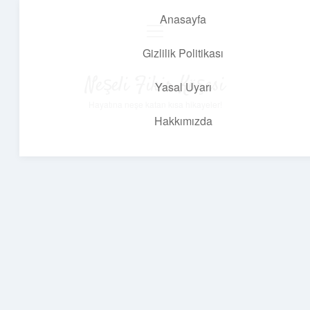
Anasayfa
menüyü
aç
Gizlilik Politikası
Neşeli Fikir Köşesi
Yasal Uyarı
Hayatına neşe katan kısa hikayeler!
Hakkımızda