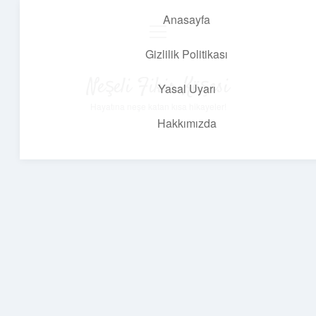
Anasayfa
menüyü
aç
Gizlilik Politikası
Neşeli Fikir Köşesi
Yasal Uyarı
Hayatına neşe katan kısa hikayeler!
Hakkımızda