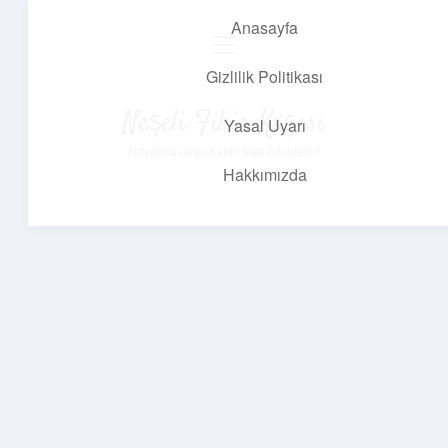
Anasayfa
menüyü
aç
Gizlilik Politikası
Neşeli Fikir Köşesi
Yasal Uyarı
Hayatına neşe katan kısa hikayeler!
Hakkımızda