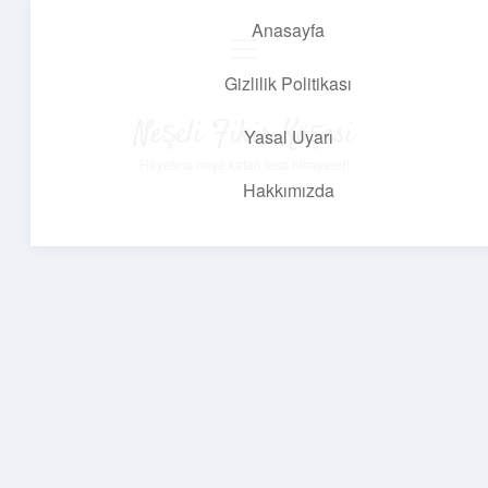
Anasayfa
menüyü
aç
Gizlilik Politikası
Neşeli Fikir Köşesi
Yasal Uyarı
Hayatına neşe katan kısa hikayeler!
Hakkımızda