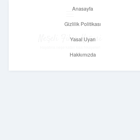
Anasayfa
menüyü
aç
Gizlilik Politikası
Neşeli Fikir Köşesi
Yasal Uyarı
Hayatına neşe katan kısa hikayeler!
Hakkımızda