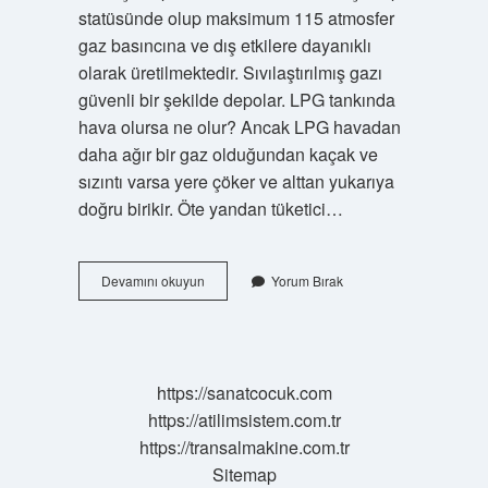
statüsünde olup maksimum 115 atmosfer
gaz basıncına ve dış etkilere dayanıklı
olarak üretilmektedir. Sıvılaştırılmış gazı
güvenli bir şekilde depolar. LPG tankında
hava olursa ne olur? Ancak LPG havadan
daha ağır bir gaz olduğundan kaçak ve
sızıntı varsa yere çöker ve alttan yukarıya
doğru birikir. Öte yandan tüketici…
Lpg
Devamını okuyun
Yorum Bırak
Tankı
Kaç
Bar
Hava
Basılır
https://sanatcocuk.com
https://atilimsistem.com.tr
https://transalmakine.com.tr
Sitemap