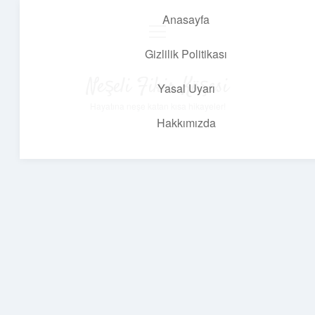
Anasayfa
menüyü
aç
Gizlilik Politikası
Neşeli Fikir Köşesi
Yasal Uyarı
Hayatına neşe katan kısa hikayeler!
Hakkımızda