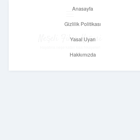
Anasayfa
menüyü
aç
Gizlilik Politikası
Neşeli Fikir Köşesi
Yasal Uyarı
Hayatına neşe katan kısa hikayeler!
Hakkımızda