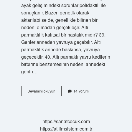
ayak gelişimindeki sorunlar polidaktili ile
sonuçlanır. Bazen genetik olarak
aktarılabilse de, genellikle bilinen bir
nedeni olmadan gerçekleşir. Altı
parmaklılık kalıtsal bir hastalık mıdır? 39.
Genler anneden yavruya geçebilir. Altı
parmaklılık annede baskınsa, yavruya
geçecektir. 40. Altı parmaklı yavru kedilerin
birbirine benzemesinin nedeni annedeki
genin…
6
Devamını okuyun
14 Yorum
Parmaklı
Olmak
Mutasyon
Mu
https://sanatcocuk.com
https://atilimsistem.com.tr