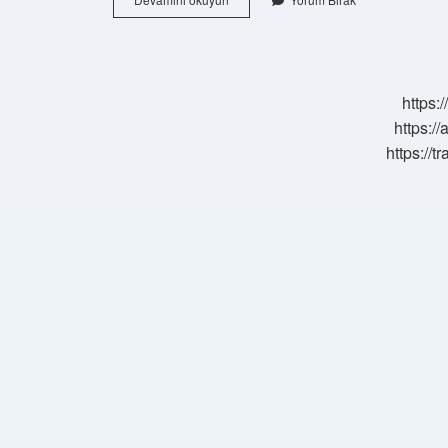
Saraçoğlu
Öksürük
Için
Ne
Iyi
https:
Gelir
https://
https://