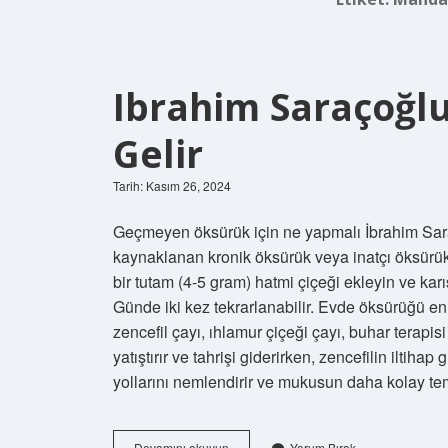
Ibrahim Saraçoğlu
Gelir
Tarih: Kasım 26, 2024
Geçmeyen öksürük için ne yapmalı İbrahim Sar
kaynaklanan kronik öksürük veya inatçı öksürük
bir tutam (4-5 gram) hatmi çiçeği ekleyin ve kar
Günde iki kez tekrarlanabilir. Evde öksürüğü en
zencefil çayı, ıhlamur çiçeği çayı, buhar terapis
yatıştırır ve tahrişi giderirken, zencefilin iltihap
yollarını nemlendirir ve mukusun daha kolay t
Ibrahim
Devamını okuyun
Yorum Bırak