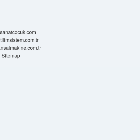
//sanatcocuk.com
atilimsistem.com.tr
transalmakine.com.tr
Sitemap