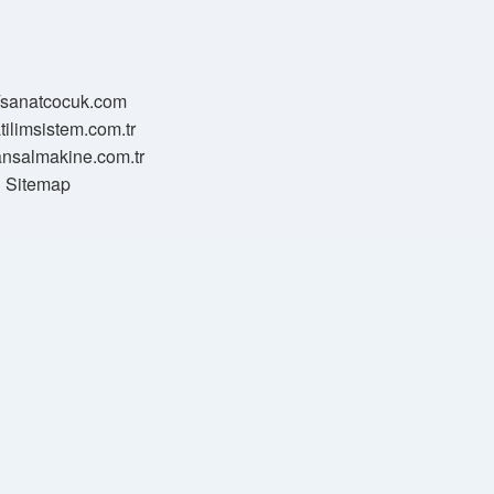
//sanatcocuk.com
atilimsistem.com.tr
transalmakine.com.tr
Sitemap