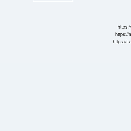
En
Büyük
Ilçesi
Hangisi
https:
https://
https://