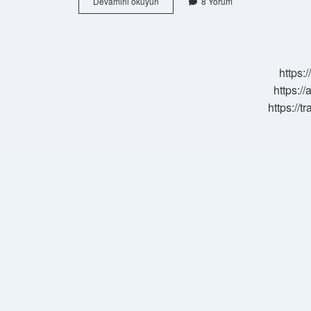
Şirket
Devamını okuyun
8 Yorum
Sözleşmesine
Nasıl
Ulaşılır
https:
https://
https://