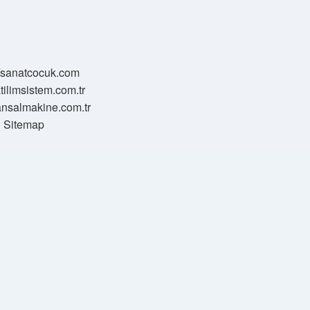
//sanatcocuk.com
atilimsistem.com.tr
transalmakine.com.tr
Sitemap