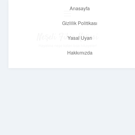
Anasayfa
menüyü
aç
Gizlilik Politikası
Neşeli Fikir Köşesi
Yasal Uyarı
Hayatına neşe katan kısa hikayeler!
Hakkımızda