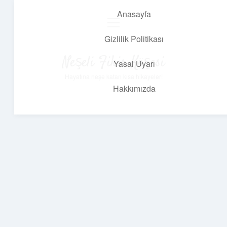
Anasayfa
menüyü
aç
Gizlilik Politikası
Neşeli Fikir Köşesi
Yasal Uyarı
Hayatına neşe katan kısa hikayeler!
Hakkımızda