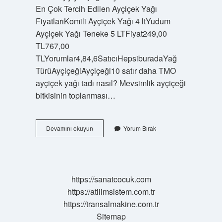
En Çok Tercih Edilen Ayçiçek Yağı
FiyatlarıKomili Ayçiçek Yağı 4 ltYudum
Ayçiçek Yağı Teneke 5 LTFiyat249,00
TL767,00
TLYorumlar4,84,6SatıcıHepsiburadaYağ
TürüAyçiçeğiAyçiçeği10 satır daha TMO
ayçiçek yağı tadı nasıl? Mevsimlik ayçiçeği
bitkisinin toplanması…
Tmo
Devamını okuyun
Yorum Bırak
Ayçiçek
Yağı
Kaç
https://sanatcocuk.com
https://atilimsistem.com.tr
https://transalmakine.com.tr
Sitemap