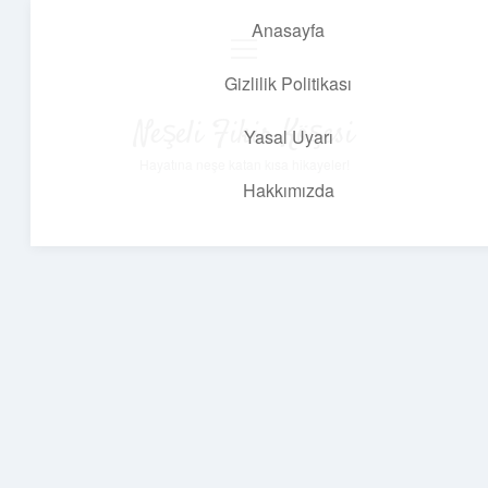
Anasayfa
menüyü
aç
Gizlilik Politikası
Neşeli Fikir Köşesi
Yasal Uyarı
Hayatına neşe katan kısa hikayeler!
Hakkımızda