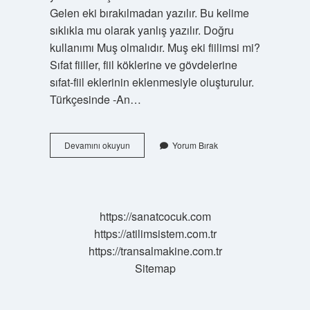
Gelen eki bırakılmadan yazılır. Bu kelime
sıklıkla mu olarak yanlış yazılır. Doğru
kullanımı Muş olmalıdır. Muş eki fiilimsi mi?
Sıfat fiiller, fiil köklerine ve gövdelerine
sıfat-fiil eklerinin eklenmesiyle oluşturulur.
Türkçesinde -An…
Muş
Devamını okuyun
Yorum Bırak
Eki
Nedir
https://sanatcocuk.com
https://atilimsistem.com.tr
https://transalmakine.com.tr
Sitemap