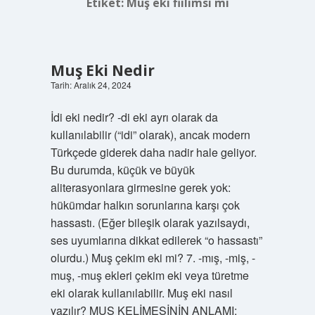
Etiket:
Muş eki fiilimsi mi
Muş Eki Nedir
Tarih: Aralık 24, 2024
İdi eki nedir? -di eki ayrı olarak da
kullanılabilir (“idi” olarak), ancak modern
Türkçede giderek daha nadir hale geliyor.
Bu durumda, küçük ve büyük
aliterasyonlara girmesine gerek yok:
hükümdar halkın sorunlarına karşı çok
hassastı. (Eğer bileşik olarak yazılsaydı,
ses uyumlarına dikkat edilerek “o hassastı”
olurdu.) Muş çekim eki mi? 7. -mış, -miş, -
muş, -muş ekleri çekim eki veya türetme
eki olarak kullanılabilir. Muş eki nasıl
yazılır? MUŞ KELİMESİNİN ANLAMI: