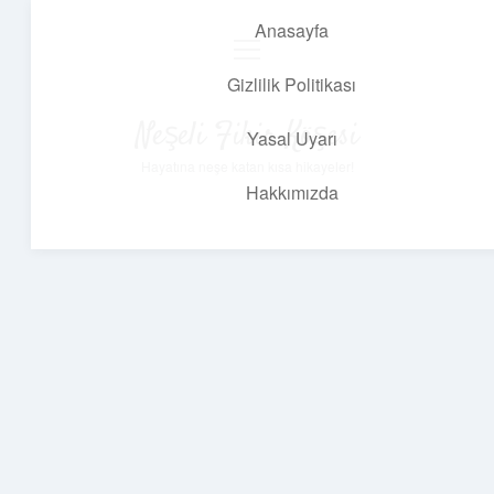
Anasayfa
menüyü
aç
Gizlilik Politikası
Neşeli Fikir Köşesi
Yasal Uyarı
Hayatına neşe katan kısa hikayeler!
Hakkımızda