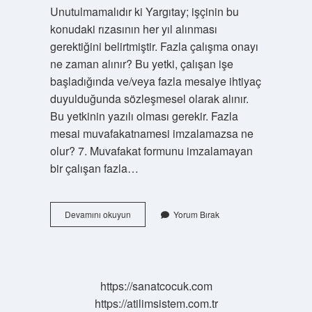
Unutulmamalıdır ki Yargıtay; işçinin bu
konudaki rızasının her yıl alınması
gerektiğini belirtmiştir. Fazla çalışma onayı
ne zaman alınır? Bu yetki, çalışan işe
başladığında ve/veya fazla mesaiye ihtiyaç
duyulduğunda sözleşmesel olarak alınır.
Bu yetkinin yazılı olması gerekir. Fazla
mesai muvafakatnamesi imzalamazsa ne
olur? 7. Muvafakat formunu imzalamayan
bir çalışan fazla…
Fazla
Devamını okuyun
Yorum Bırak
Çalışma
Onayı
Her
Yıl
Alınmalı
https://sanatcocuk.com
Mı
https://atilimsistem.com.tr