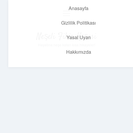
Anasayfa
menüyü
aç
Gizlilik Politikası
Neşeli Fikir Köşesi
Yasal Uyarı
Hayatına neşe katan kısa hikayeler!
Hakkımızda