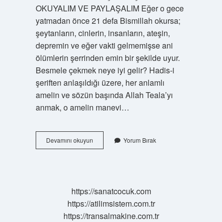
OKUYALIM VE PAYLAŞALIM Eğer o gece
yatmadan önce 21 defa Bismillah okursa;
şeytanların, cinlerin, insanların, ateşin,
depremin ve eğer vakti gelmemişse ani
ölümlerin şerrinden emin bir şekilde uyur.
Besmele çekmek neye iyi gelir? Hadis-i
şeriften anlaşıldığı üzere, her anlamlı
amelin ve sözün başında Allah Teala’yı
anmak, o amelin manevi…
Bismillah
Devamını okuyun
Yorum Bırak
Demenin
Sırrı
Nedir
https://sanatcocuk.com
https://atilimsistem.com.tr
https://transalmakine.com.tr