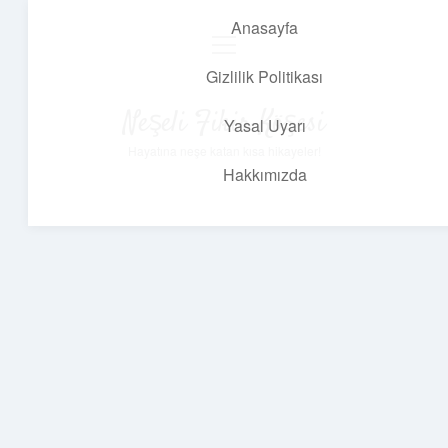
Anasayfa
menüyü
aç
Gizlilik Politikası
Neşeli Fikir Köşesi
Yasal Uyarı
Hayatına neşe katan kısa hikayeler!
Hakkımızda