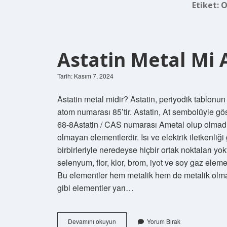
Etiket:
O
Astatin Metal Mi 
Tarih: Kasım 7, 2024
Astatin metal midir? Astatin, periyodik tablonun
atom numarası 85’tir. Astatin, At sembolüyle göst
68-8Astatin / CAS numarası Ametal olup olmadığı
olmayan elementlerdir. Isı ve elektrik iletkenliği
birbirleriyle neredeyse hiçbir ortak noktaları yok
selenyum, flor, klor, brom, iyot ve soy gaz eleme
Bu elementler hem metalik hem de metalik olmaya
gibi elementler yarı…
Astatin
Devamını okuyun
Yorum Bırak