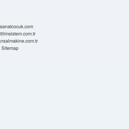
//sanatcocuk.com
atilimsistem.com.tr
transalmakine.com.tr
Sitemap