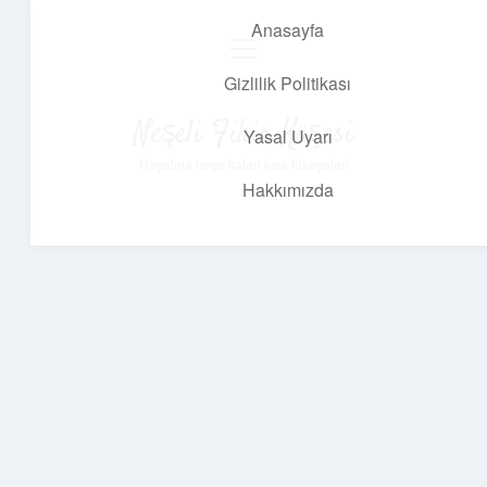
Anasayfa
menüyü
aç
Gizlilik Politikası
Neşeli Fikir Köşesi
Yasal Uyarı
Hayatına neşe katan kısa hikayeler!
Hakkımızda