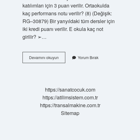
katılımları için 3 puan verilir. Ortaokulda
kaç performans notu verilir? (8) (Değişik:
RG–30879) Bir yarıyıldaki tüm dersler için
iki kredi puanı verilir. E okula kaç not
girilir? ➢…
3
Devamını okuyun
Yorum Bırak
Sözlü
Notu
Zorunlu
Mu
https://sanatcocuk.com
https://atilimsistem.com.tr
https://transalmakine.com.tr
Sitemap