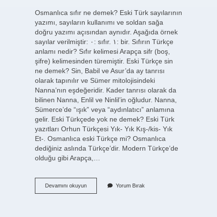
Osmanlıca sıfır ne demek? Eski Türk sayılarının
yazımı, sayıların kullanımı ve soldan sağa
doğru yazımı açısından aynıdır. Aşağıda örnek
sayılar verilmiştir: ۰: sıfır. ۱: bir. Sıfırın Türkçe
anlamı nedir? Sıfır kelimesi Arapça sifr (boş,
şifre) kelimesinden türemiştir. Eski Türkçe sin
ne demek? Sin, Babil ve Asur’da ay tanrısı
olarak tapınılır ve Sümer mitolojisindeki
Nanna’nın eşdeğeridir. Kader tanrısı olarak da
bilinen Nanna, Enlil ve Ninlil’in oğludur. Nanna,
Sümerce’de “ışık” veya “aydınlatıcı” anlamına
gelir. Eski Türkçede yok ne demek? Eski Türk
yazıtları Orhun Türkçesi Yık- Yık Kış-/kis- Yık
Et-. Osmanlıca eski Türkçe mi? Osmanlıca
dediğiniz aslında Türkçe’dir. Modern Türkçe’de
olduğu gibi Arapça,…
Eski
Devamını okuyun
Yorum Bırak
Türkçede
Sıfır
Ne
Demek