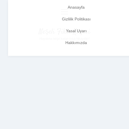
Anasayfa
menüyü
aç
Gizlilik Politikası
Neşeli Fikir Köşesi
Yasal Uyarı
Hayatına neşe katan kısa hikayeler!
Hakkımızda