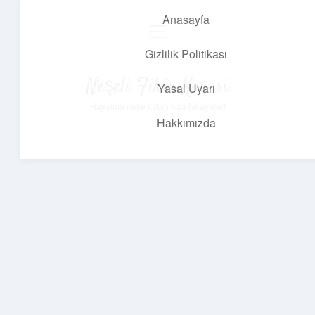
Anasayfa
menüyü
aç
Gizlilik Politikası
Neşeli Fikir Köşesi
Yasal Uyarı
Hayatına neşe katan kısa hikayeler!
Hakkımızda