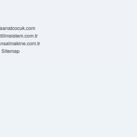
//sanatcocuk.com
atilimsistem.com.tr
transalmakine.com.tr
Sitemap