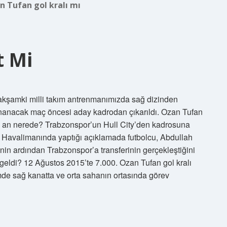
n Tufan gol kralı mı
t Mi
akşamki milli takım antrenmanımızda sağ dizinden
ynanacak maç öncesi aday kadrodan çıkarıldı. Ozan Tufan
u an nerede? Trabzonspor’un Hull City’den kadrosuna
u. Havalimanında yaptığı açıklamada futbolcu, Abdullah
nin ardından Trabzonspor’a transferinin gerçekleştiğini
eldi? 12 Ağustos 2015’te 7.000. Ozan Tufan gol kralı
mde sağ kanatta ve orta sahanın ortasında görev