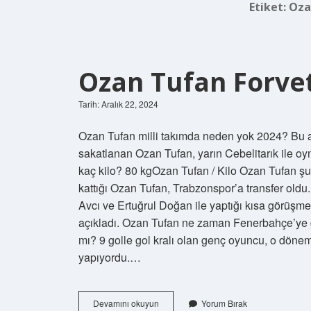
Etiket:
Oza
Ozan Tufan Forve
Tarih: Aralık 22, 2024
Ozan Tufan milli takımda neden yok 2024? Bu 
sakatlanan Ozan Tufan, yarın Cebelitarık ile o
kaç kilo? 80 kgOzan Tufan / Kilo Ozan Tufan ş
kattığı Ozan Tufan, Trabzonspor’a transfer old
Avcı ve Ertuğrul Doğan ile yaptığı kısa görüşme
açıkladı. Ozan Tufan ne zaman Fenerbahçe’ye g
mı? 9 golle gol kralı olan genç oyuncu, o döne
yapıyordu.…
Ozan
Devamını okuyun
Yorum Bırak