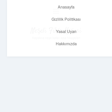
Anasayfa
menüyü
aç
Gizlilik Politikası
Neşeli Fikir Köşesi
Yasal Uyarı
Hayatına neşe katan kısa hikayeler!
Hakkımızda