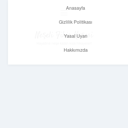
Anasayfa
menüyü
aç
Gizlilik Politikası
Neşeli Fikir Köşesi
Yasal Uyarı
Hayatına neşe katan kısa hikayeler!
Hakkımızda