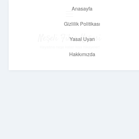
Anasayfa
menüyü
aç
Gizlilik Politikası
Neşeli Fikir Köşesi
Yasal Uyarı
Hayatına neşe katan kısa hikayeler!
Hakkımızda