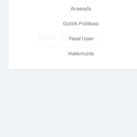
Anasayfa
menüyü
aç
Gizlilik Politikası
Neşeli Fikir Köşesi
Yasal Uyarı
Hayatına neşe katan kısa hikayeler!
Hakkımızda