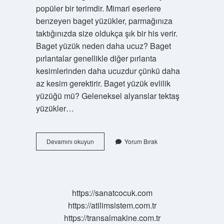
popüler bir terimdir. Mimari eserlere
benzeyen baget yüzükler, parmağınıza
taktığınızda size oldukça şık bir his verir.
Baget yüzük neden daha ucuz? Baget
pırlantalar genellikle diğer pırlanta
kesimlerinden daha ucuzdur çünkü daha
az kesim gerektirir. Baget yüzük evlilik
yüzüğü mü? Geleneksel alyanslar tektaş
yüzükler…
Baget
Devamını okuyun
Yorum Bırak
Yüzük
Ne
Icin
Kullanilir
https://sanatcocuk.com
https://atilimsistem.com.tr
https://transalmakine.com.tr