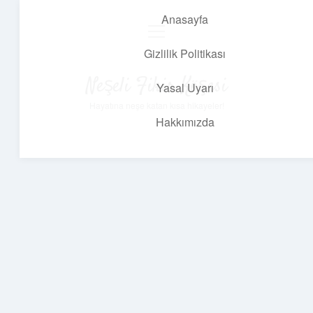
Anasayfa
menüyü
aç
Gizlilik Politikası
Neşeli Fikir Köşesi
Yasal Uyarı
Hayatına neşe katan kısa hikayeler!
Hakkımızda