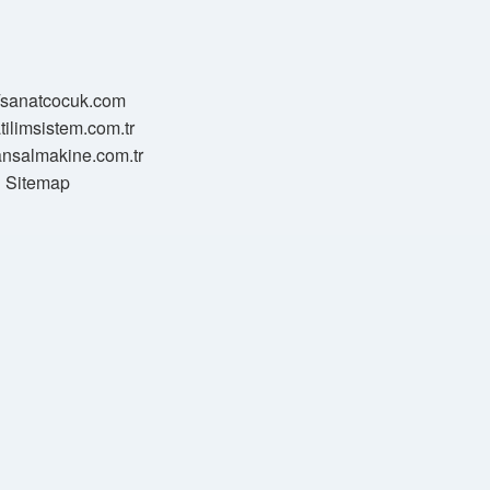
//sanatcocuk.com
atilimsistem.com.tr
transalmakine.com.tr
Sitemap