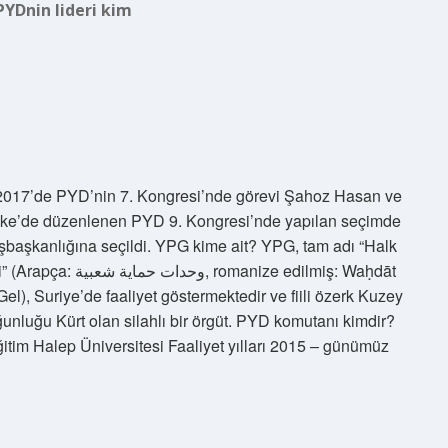
PYDnin lideri kim
 2017’de PYD’nin 7. Kongresi’nde görevi Şahoz Hasan ve
seke’de düzenlenen PYD 9. Kongresi’nde yapılan seçimde
başkanlığına seçildi. YPG kime ait? YPG, tam adı “Halk
ize edilmiş: Waḥdāt
l), Suriye’de faaliyet göstermektedir ve fiili özerk Kuzey
unluğu Kürt olan silahlı bir örgüt. PYD komutanı kimdir?