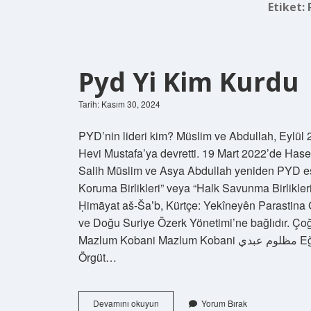
Etiket:
Pyd Yi Kim Kurdu
Tarih: Kasım 30, 2024
PYD’nin lideri kim? Müslim ve Abdullah, Eylül
Hevi Mustafa’ya devretti. 19 Mart 2022’de Ha
Salih Müslim ve Asya Abdullah yeniden PYD eş
Koruma Birlikleri” veya “Halk Savunma Birlikleri” (Arapça: وحدات حماية شعبية, roman
Ḥimāyat aš-Šaʽb, Kürtçe: Yekîneyên Parastina Ge
ve Doğu Suriye Özerk Yönetimi’ne bağlıdır. Çoğ
Mazlum Kobani Mazlum Kobani مظلوم عبدي Eğitim Halep Üniversitesi Faaliyet yılları 2015 – günümüz
Örgüt…
Pyd
Devamını okuyun
Yorum Bırak