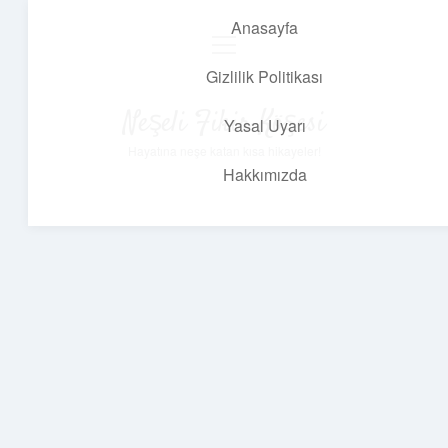
Anasayfa
menüyü
aç
Gizlilik Politikası
Neşeli Fikir Köşesi
Yasal Uyarı
Hayatına neşe katan kısa hikayeler!
Hakkımızda