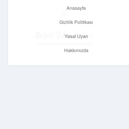
Anasayfa
menüyü
aç
Gizlilik Politikası
Neşeli Fikir Köşesi
Yasal Uyarı
Hayatına neşe katan kısa hikayeler!
Hakkımızda