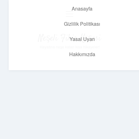
Anasayfa
menüyü
aç
Gizlilik Politikası
Neşeli Fikir Köşesi
Yasal Uyarı
Hayatına neşe katan kısa hikayeler!
Hakkımızda