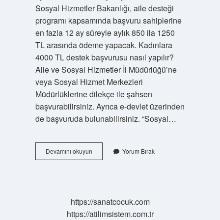
Sosyal Hizmetler Bakanlığı, aile desteği
programı kapsamında başvuru sahiplerine
en fazla 12 ay süreyle aylık 850 ila 1250
TL arasında ödeme yapacak. Kadınlara
4000 TL destek başvurusu nasıl yapılır?
Aile ve Sosyal Hizmetler İl Müdürlüğü’ne
veya Sosyal Hizmet Merkezleri
Müdürlüklerine dilekçe ile şahsen
başvurabilirsiniz. Ayrıca e-devlet üzerinden
de başvuruda bulunabilirsiniz. “Sosyal…
15
Devamını okuyun
Yorum Bırak
Bin
Tl
Sosyal
Yardım
Başvurusu
https://sanatcocuk.com
Nasıl
https://atilimsistem.com.tr
Yapılır