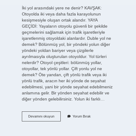
İki yol arasındaki yere ne denir? KAVŞAK:
Otoyolda iki veya daha fazla karayolunun
kesişmesiyle oluşan ortak alandır. YAYA
GEÇİDİ: Yayaların otoyolu güvenli bir şekilde
geçmelerini sağlamak için trafik işaretleriyle
işaretlenmiş otoyoldaki alanlardır. Duble yol ne
demek? Bölünmüş yol, bir yöndeki yolun diğer
yöndeki yoldan bariyer veya çizgilerle
ayrılmasıyla oluşturulan otoyoldur. Yol türleri
nelerdir? Otoyol çeşitleri: bölünmüş yollar,
otoyollar, tek yönlü yollar. Çift yonlu yol ne
demek? Öte yandan, çift yönlü trafik veya iki
yönlü trafik, aracın her iki yönde de seyahat
edebilmesi, yani bir yönde seyahat edebilmeniz
anlamına gelir. Bir yönden seyahat edebilir ve
diğer yönden gelebilirsiniz. Yolun iki farklı…
Iki
Devamını okuyun
Yorum Bırak
Yol
Ayrımına
Ne
Denir