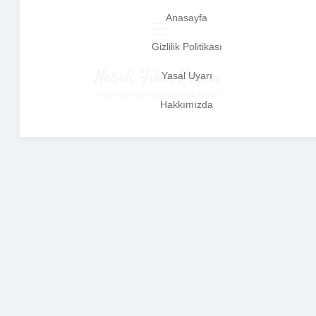
Anasayfa
menüyü
aç
Gizlilik Politikası
Neşeli Fikir Köşesi
Yasal Uyarı
Hayatına neşe katan kısa hikayeler!
Hakkımızda