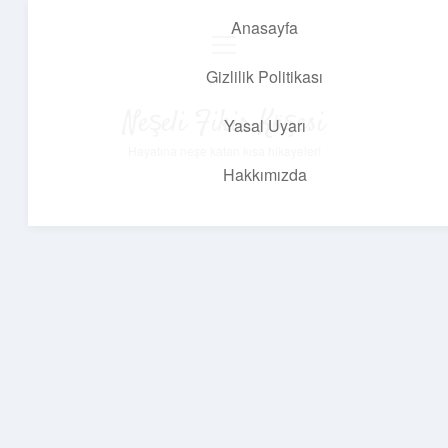
Anasayfa
menüyü
aç
Gizlilik Politikası
Neşeli Fikir Köşesi
Yasal Uyarı
Hayatına neşe katan kısa hikayeler!
Hakkımızda