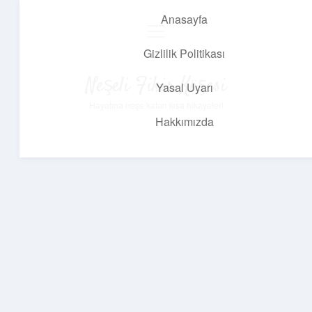
Anasayfa
menüyü
aç
Gizlilik Politikası
Neşeli Fikir Köşesi
Yasal Uyarı
Hayatına neşe katan kısa hikayeler!
Hakkımızda