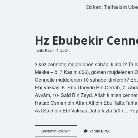
Etiket:
Talha bin Ube
Hz Ebubekir Cenn
Tarih: Kasım 4, 2024
3 kez cennetle müjdelenen sahâbî kimdir? Talhâ bin Ubeydullah 
Mekke – ö. 7 Kasım 656), gökten müjdelenen On 
Cennette müjdelenen 10 sahabe kimlerdir? Ebu 
Ebî Vakkas, 6- Ebû Ubeyde Bin Cerrah, 7- Abdu
Avvâm, 10- Saîd Bin Zeyd. Allah kimleri cenne
Hattab.Osman bin Affan.Ali bin Ebu Talib.Tal
Avf.Sa’d bin Ebi Vakkas.Daha fazla ürün… Pe
Hz
Devamını okuyun
Yorum Bırak
Ebubekir