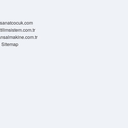
//sanatcocuk.com
atilimsistem.com.tr
transalmakine.com.tr
Sitemap