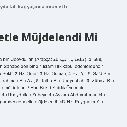
ydullah kaç yaşında iman etti
etle Müjdelendi Mi
(Arapça: طلحة بن عبيدالله‎) (d. 598,
Sahabe’den biridir. İslam’ı ilk kabul edenlerdendir.
Bekir, 2-Hz. Ömer, 3-Hz. Osman, 4-Hz. Ali, 5- Sa’d Bin
rrahman Bin Avf, 8- Talha Bin Ubeydullah, 9- Zübeyr Bin
tle müjdelendi? Ebu Bekr-i Sıddık.Ömer bin
ha bin Ubeydullah.Zübeyr bin Avvam.Abdurrahman bin
ygamber cennetle müjdelendi mi? Hz. Peygamber’in…