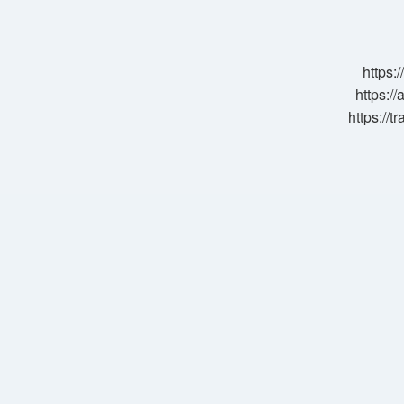
Cennetle
Müjdelendi
Mi
https:
https://
https://