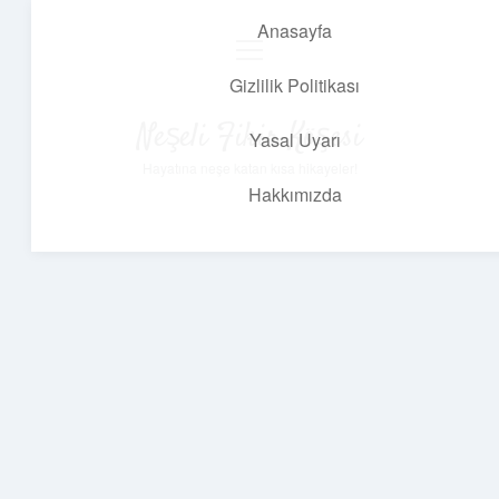
Anasayfa
menüyü
aç
Gizlilik Politikası
Neşeli Fikir Köşesi
Yasal Uyarı
Hayatına neşe katan kısa hikayeler!
Hakkımızda