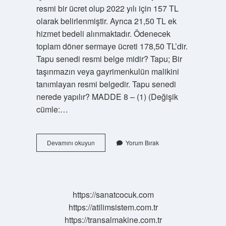
resmi bir ücret olup 2022 yılı için 157 TL
olarak belirlenmiştir. Ayrıca 21,50 TL ek
hizmet bedeli alınmaktadır. Ödenecek
toplam döner sermaye ücreti 178,50 TL’dir.
Tapu senedi resmi belge midir? Tapu; Bir
taşınmazın veya gayrimenkulün malikini
tanımlayan resmi belgedir. Tapu senedi
nerede yapılır? MADDE 8 – (1) (Değişik
cümle:…
Tapu
Devamını okuyun
Yorum Bırak
Senedi
Örneği
Nereden
Alınır
https://sanatcocuk.com
https://atilimsistem.com.tr
https://transalmakine.com.tr