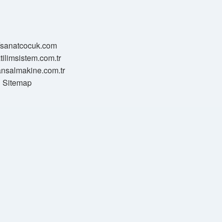
//sanatcocuk.com
atilimsistem.com.tr
transalmakine.com.tr
Sitemap