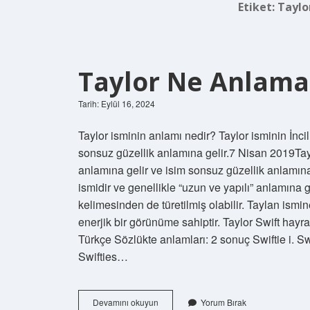
Etiket:
Taylo
Taylor Ne Anlama
Tarih: Eylül 16, 2024
Taylor isminin anlamı nedir? Taylor isminin İnci
sonsuz güzellik anlamına gelir.7 Nisan 2019Taylo
anlamına gelir ve isim sonsuz güzellik anlamına
ismidir ve genellikle “uzun ve yapılı” anlamına g
kelimesinden de türetilmiş olabilir. Taylan ismine
enerjik bir görünüme sahiptir. Taylor Swift hayra
Türkçe Sözlükte anlamları: 2 sonuç Swiftie i. Swi
Swifties…
Taylor
Devamını okuyun
Yorum Bırak