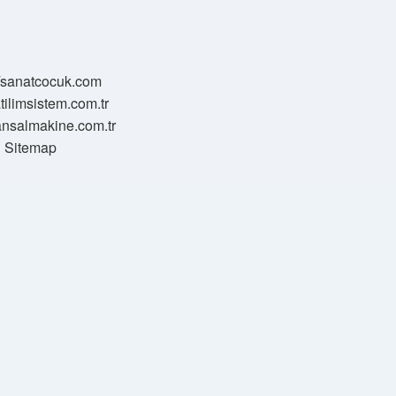
//sanatcocuk.com
atilimsistem.com.tr
transalmakine.com.tr
Sitemap